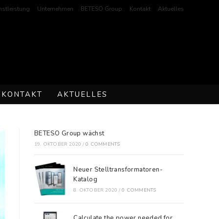
stleistung
Unternehmen
BETESO Group
Kontakt
Aktuelles
KONTAKT
AKTUELLES
BETESO Group wächst
19. OKTOBER 2020
/
0 COMMENTS
Neuer Stelltransformatoren-
Katalog
8. OKTOBER 2020
/
0 COMMENTS
Calculate the power needed for