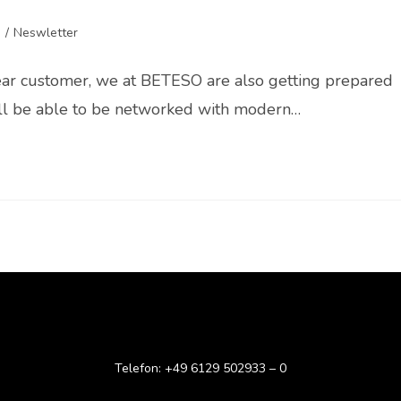
n
/
Neswletter
ear customer, we at BETESO are also getting prepared
 will be able to be networked with modern…
Telefon: +49 6129 502933 – 0